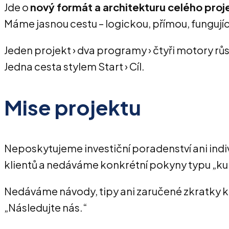
Jde o
nový formát a architekturu celého proj
Máme jasnou cestu – logickou, přímou, fungujíc
Jeden projekt › dva programy › čtyři motory rů
Jedna cesta stylem Start › Cíl.
Mise projektu
Neposkytujeme investiční poradenství ani indi
klientů a nedáváme konkrétní pokyny typu „kup
Nedáváme návody, tipy ani zaručené zkratky ke
„Následujte nás.“