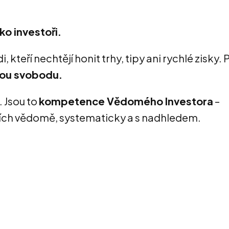
ko investoři.
kteří nechtějí honit trhy, tipy ani rychlé zisky. Pr
obou svobodu.
 Jsou to
kompetence Vědomého Investora
–
trzích vědomě, systematicky a s nadhledem.