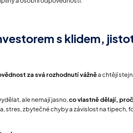
iplíny a osobní odpovědnosti.
investorem s klidem, jisto
vědnost za svá rozhodnutí vážně
a chtějí stej
vydělat, ale nemají jasno,
co vlastně dělají, proč
a, stres, zbytečné chyby a závislost na tipech, 