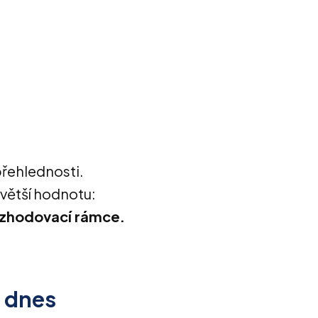
přehlednosti.
jvětší hodnotu:
ozhodovací rámce.
r dnes