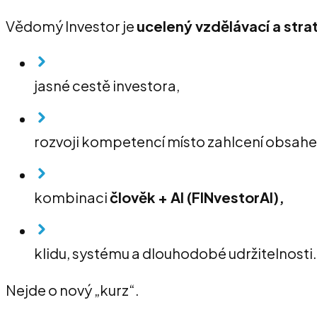
Vědomý Investor je
ucelený vzdělávací a str
jasné cestě investora,
rozvoji kompetencí místo zahlcení obsah
kombinaci
člověk + AI (FINvestorAI),
klidu, systému a dlouhodobé udržitelnosti.
Nejde o nový „kurz“.