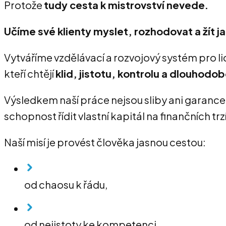
Protože
tudy cesta k mistrovství nevede.
Učíme své klienty myslet, rozhodovat a žít ja
Vytváříme vzdělávací a rozvojový systém pro lidi, 
kteří chtějí
klid, jistotu, kontrolu a dlouhod
Výsledkem naší práce nejsou sliby ani garance.
schopnost řídit vlastní kapitál na finančních 
Naší misí je provést člověka jasnou cestou:
od chaosu k řádu,
od nejistoty ke kompetenci,