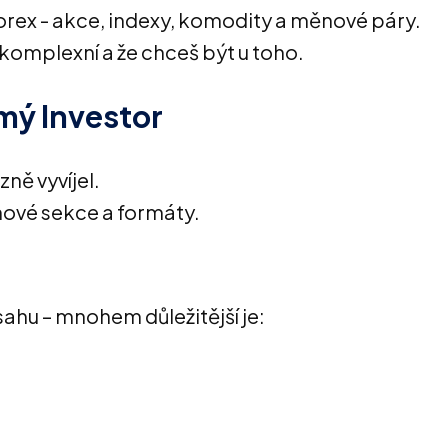
 Forex - akce, indexy, komodity a měnové páry.
je komplexní a že chceš být u toho.
mý Investor
ně vyvíjel.
hové sekce a formáty.
ahu – mnohem důležitější je: