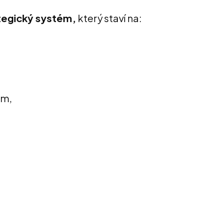
ategický systém,
který staví na:
em,