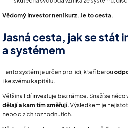
skutečná svoboda vzniká ze systému, disc
Vědomý Investor není kurz. Je to cesta.
Jasná cesta, jak se stát 
a systémem
Tento systém je určen pro lidi, kteří berou
odpo
i ke svému kapitálu.
Většina lidí investuje bez rámce. Snaží se něco 
dělají a kam tím směřují.
Výsledkem je nejistot
nebo cizích rozhodnutích.