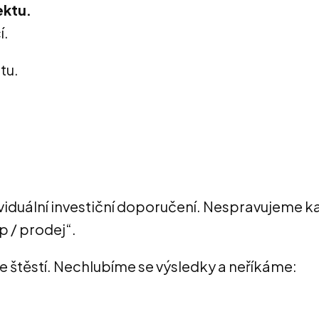
ektu.
í.
stu.
viduální investiční doporučení. Nespravujeme ka
 / prodej“.
 štěstí. Nechlubíme se výsledky a neříkáme: