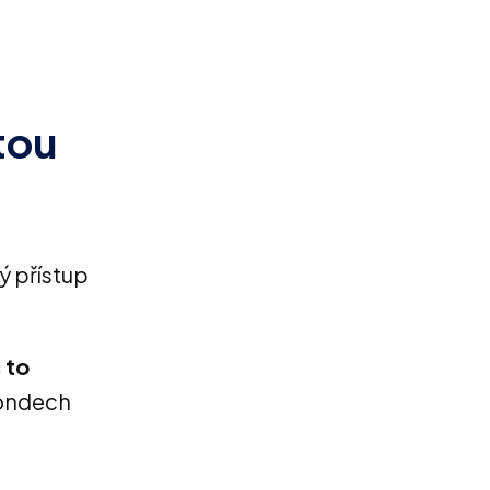
tou
ný přístup
 to
fondech