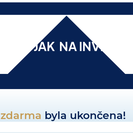
RZE a JAK NA INVESTI
 zdarma
byla ukončena!