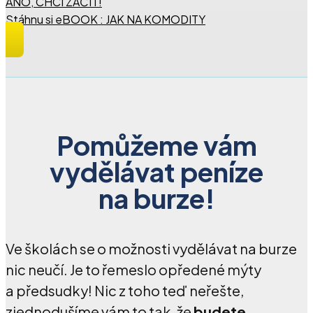
ANO, CHCI ZAČÍT!
Stáhnu si eBOOK : JAK NA KOMODITY
Pomůžeme vám
vydělávat peníze
na burze!
Ve školách se o možnosti vydělávat na burze
nic neučí. Je to řemeslo opředené mýty
a předsudky! Nic z toho teď neřešte,
zjednodušíme vám to tak, že
budete