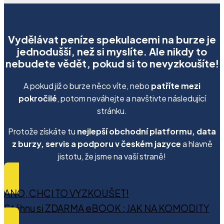
Vydělávat peníze spekulacemi na burze je
jednodušší, než si myslíte. Ale nikdy to
nebudete vědět, pokud si to nevyzkoušíte!
A pokud již o burze něco víte, nebo
patříte mezi
pokročilé
, potom neváhejte a navštivte následující
stránku.
Protože získáte tu
nejlepší obchodní platformu, data
z burzy, servis a podporu v českém jazyce
a hlavně
jistotu, že jsme na vaší straně!
ANO, CHCI TO VYZKOUŠET!
Stáhnu si ZDARMA eBOOK : JAK NA KOMODITY