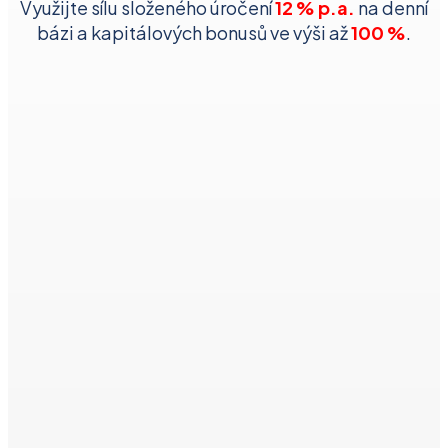
Využijte sílu složeného úročení
12 % p.a.
na denní
bázi a kapitálových bonusů ve výši až
100 %
.