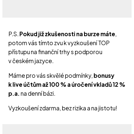
P.S.
Pokud již zkušenosti na burze máte
,
potom vás tímto zvu k vyzkoušení TOP
přístupu na finanční trhy s podporou
v českém jazyce.
Máme pro vás skvělé podmínky,
bonusy
k live účtům až 100 % a úročení vkladů 12 %
p.a.
na denní bázi.
Vyzkoušení zdarma, bez rizika a na jistotu!