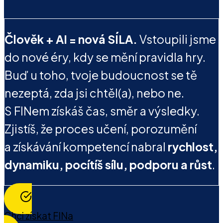
Člověk + AI = nová SÍLA.
Vstoupili jsme
do nové éry, kdy se mění pravidla hry.
Buď u toho, tvoje budoucnost se tě
nezeptá, zda jsi chtěl(a), nebo ne.
S FINem získáš čas, směr a výsledky.
Zjistíš, že proces učení, porozumění
a získávání kompetencí nabral
rychlost,
dynamiku, pocítíš sílu, podporu a růst
.
Chci získat FINa