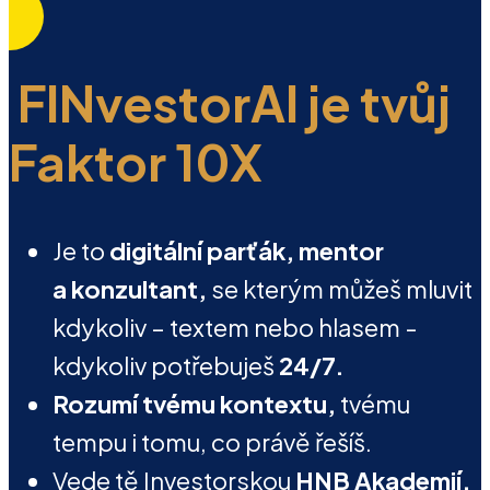
FINvestorAI je tvůj
Faktor 10X
Je to
digitální parťák, mentor
a konzultant,
se kterým můžeš mluvit
kdykoliv – textem nebo hlasem -
kdykoliv potřebuješ
24/7.
Rozumí tvému kontextu,
tvému
tempu i tomu, co právě řešíš.
Vede tě Investorskou
HNB Akademií,