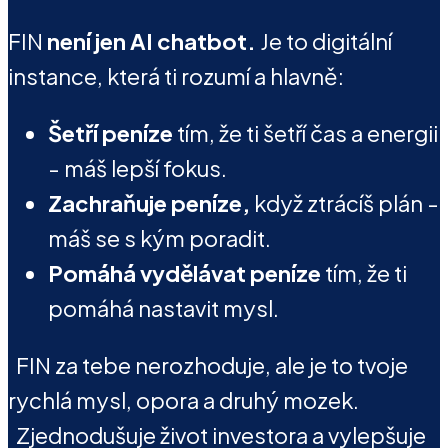
FIN
není jen AI chatbot.
Je to digitální
instance, která ti rozumí a hlavně:
Šetří peníze
tím, že ti šetří čas a energii
- máš lepší fokus.
Zachraňuje peníze,
když ztrácíš plán -
máš se s kým poradit.
Pomáhá vydělávat peníze
tím, že ti
pomáhá nastavit mysl.
FIN za tebe nerozhoduje, ale je to tvoje
rychlá mysl, opora a druhý mozek.
Zjednodušuje život investora a vylepšuje