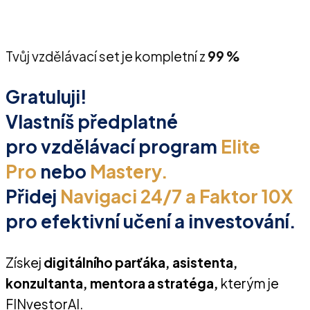
Tvůj vzdělávací set je kompletní z
99 %
Gratuluji!
Vlastníš předplatné
pro vzdělávací program
Elite
Pro
nebo
Mastery.
Přidej
Navigaci 24/7 a Faktor 10X
pro efektivní učení a investování.
Získej
digitálního parťáka, asistenta,
konzultanta, mentora a stratéga,
kterým je
FINvestorAI.