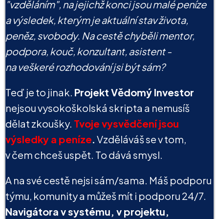
"vzděláním", na jejichž konci jsou malé peníze
a výsledek, kterým je aktuální stav života,
peněz, svobody. Na cestě chyběli mentor,
podpora, kouč, konzultant, asistent -
na veškeré rozhodování jsi být sám?
Teď je to jinak.
Projekt Vědomý Investor
nejsou vysokoškolská skripta a nemusíš
dělat zkoušky.
Tvoje vysvědčení jsou
výsledky a peníze
.
Vzděláváš se v tom,
v čem chceš uspět. To dává smysl.
A na své cestě nejsi sám/sama. Máš podporu
týmu, komunity a můžeš mít i podporu 24/7.
Navigátora v systému, v projektu,