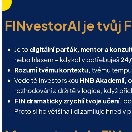
FINvestorAI je tvůj 
Je to
digitální parťák, mentor a konzul
nebo hlasem - kdykoliv potřebuješ
24/
Rozumí tvému kontextu,
tvému tempu i
Vede tě Investorskou
HNB Akademií,
o
rozhodování a drží tě v logice, když přich
FIN dramaticky zrychlí tvoje učení,
por
Proto si ho většina lidí zamiluje hned v 