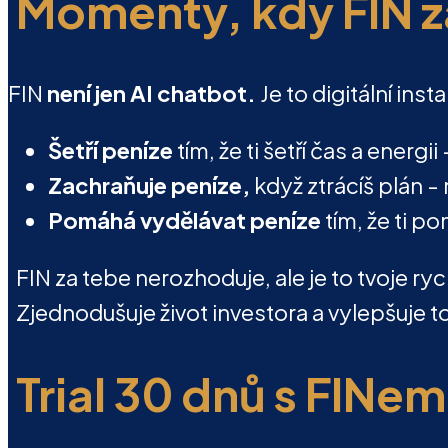
Momenty, kdy FIN z
FIN
není jen AI chatbot.
Je to digitální inst
Šetří peníze
tím, že ti šetří čas a energii
Zachraňuje peníze,
když ztrácíš plán -
Pomáhá vydělávat peníze
tím, že ti p
FIN za tebe nerozhoduje, ale je to tvoje ry
Zjednodušuje život investora a vylepšuje to
Trial 30 dnů s FINem