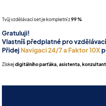
Tvůj vzdělávací set je kompletní z
99 %
Gratuluji!
Vlastníš předplatné pro vzděláva
Přidej
Navigaci 24/7 a Faktor 10X
pr
Získej
digitálního parťáka, asistenta, konzultan