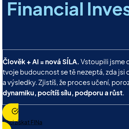
Financial Inve
Člověk + AI = nová SÍLA.
Vstoupili jsme 
tvoje budoucnost se tě nezeptá, zda jsi 
a výsledky. Zjistíš, že proces učení, po
dynamiku, pocítíš sílu, podporu a růst
.
Chci získat FINa