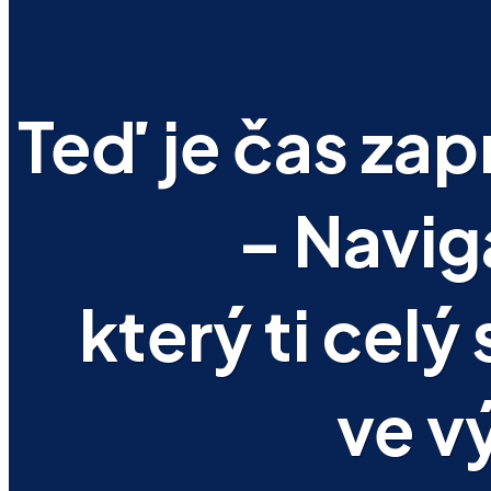
Teď je čas zap
– Navig
který ti cel
ve v