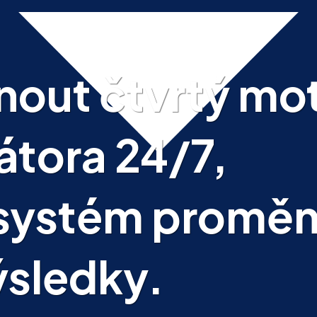
nout čtvrtý mo
átora 24/7,
ý systém proměn
ýsledky
.