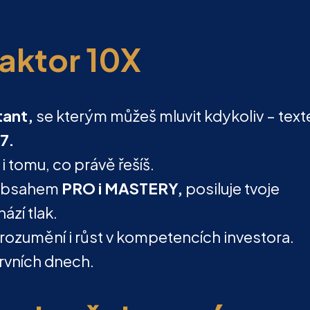
Faktor 10X
tant,
se kterým můžeš mluvit kdykoliv – tex
7.
 tomu, co právě řešíš.
bsahem
PRO i MASTERY,
posiluje tvoje
ází tlak.
ozumění i růst v kompetencích investora.
prvních dnech.