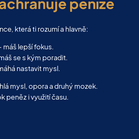
achraňuje peníze
ance, která ti rozumí a hlavně:
 - máš lepší fokus.
 máš se s kým poradit.
omáhá nastavit mysl.
chlá mysl, opora a druhý mozek.
k peněz i využití času.