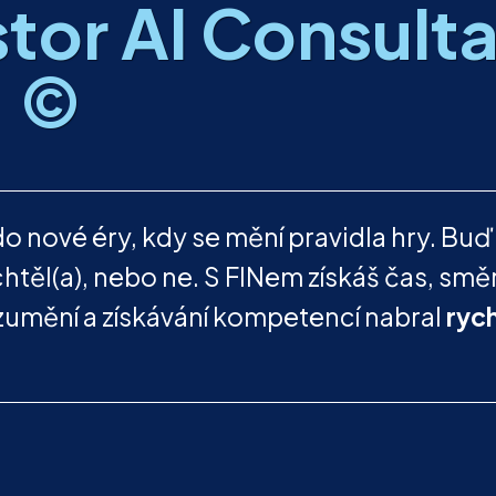
stor AI Consult
©
do nové éry, kdy se mění pravidla hry. Buď
chtěl(a), nebo ne. S FINem získáš čas, smě
rozumění a získávání kompetencí nabral
rych