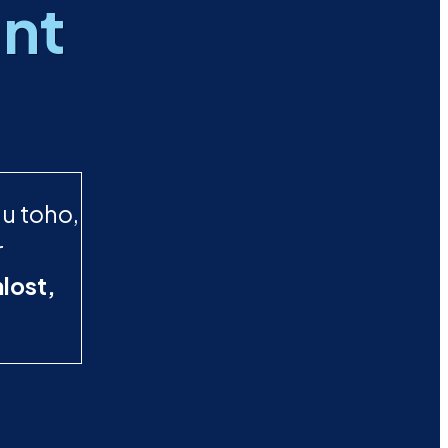
ant
 u toho,
r
lost,