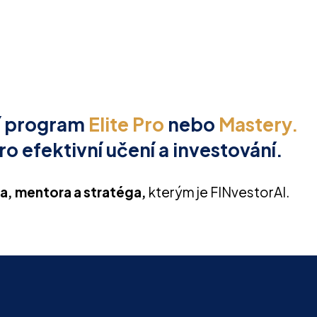
cí program
Elite Pro
nebo
Mastery.
o efektivní učení a investování.
ta, mentora a stratéga,
kterým je FINvestorAI.