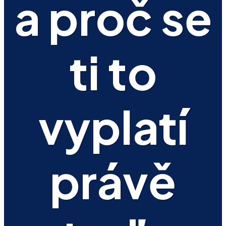
a proč se
ti to
vyplatí
právě