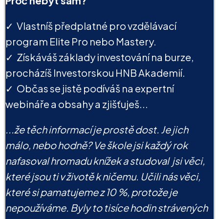
Proč nebýt sám?
✓ Vlastníš předplatné pro vzdělávací
program Elite Pro nebo Mastery.
✓ Získáváš základy investování na burze,
procházíš Investorskou HNB Akademií.
✓ Občas se jistě podíváš na expertní
webináře a obsahy a zjišťuješ...
...že těch informací je prostě dost. Je jich
málo, nebo hodně? Ve škole jsi každý rok
nafasoval hromadu knížek a studoval jsi věci,
které jsou ti v životě k ničemu. Učili nás věci,
které si pamatujeme z 10 %, protože je
nepoužíváme. Byly to tisíce hodin strávených