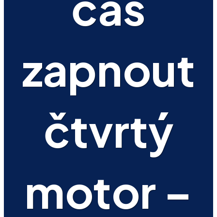
čas
zapnout
čtvrtý
motor –