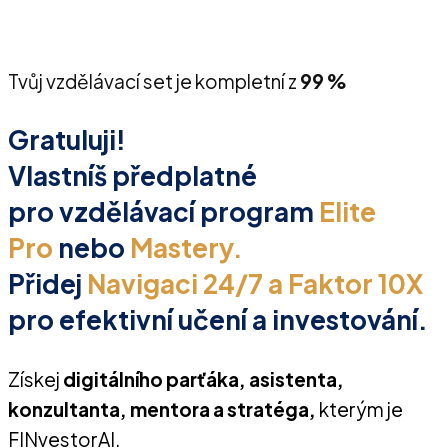
Tvůj vzdělávací set je kompletní z
99 %
Gratuluji!
Vlastníš předplatné
pro vzdělávací program
Elite
Pro
nebo
Mastery.
Přidej
Navigaci 24/7 a Faktor 10X
pro efektivní učení a investování.
Získej
digitálního parťáka, asistenta,
konzultanta, mentora a stratéga,
kterým je
FINvestorAI.