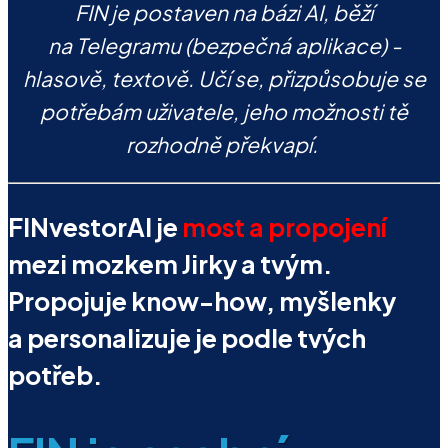
FIN je postaven na bázi AI, běží
na Telegramu (bezpečná aplikace) -
hlasově, textově. Učí se, přizpůsobuje se
potřebám uživatele, jeho možnosti tě
rozhodně překvapí.
FINvestorAI je
most a propojení
mezi mozkem Jirky a tvým.
Propojuje know-how, myšlenky
a personalizuje je podle tvých
potřeb.