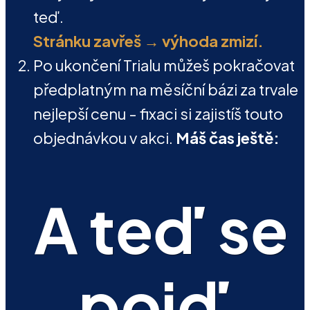
teď.
Stránku zavřeš → výhoda zmizí.
Po ukončení Trialu můžeš pokračovat
předplatným na měsíční bázi za trvale
nejlepší cenu - fixaci si zajistíš touto
objednávkou v akci.
Máš čas ještě:
A teď se
pojď