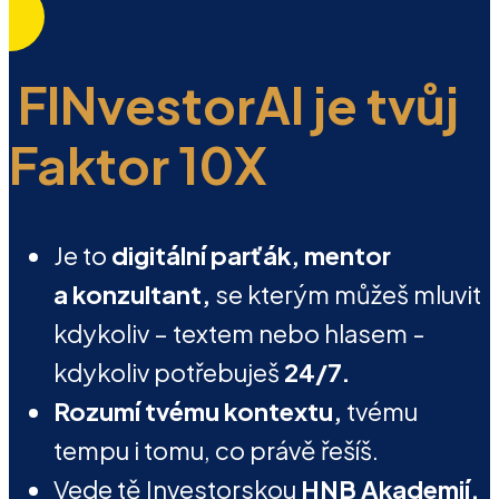
FINvestorAI je tvůj
Faktor 10X
Je to
digitální parťák, mentor
a konzultant,
se kterým můžeš mluvit
kdykoliv – textem nebo hlasem -
kdykoliv potřebuješ
24/7.
Rozumí tvému kontextu,
tvému
tempu i tomu, co právě řešíš.
Vede tě Investorskou
HNB Akademií,