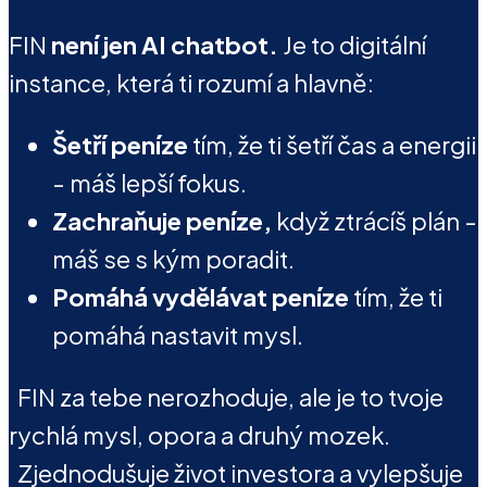
FIN
není jen AI chatbot.
Je to digitální
instance, která ti rozumí a hlavně:
Šetří peníze
tím, že ti šetří čas a energii
- máš lepší fokus.
Zachraňuje peníze,
když ztrácíš plán -
máš se s kým poradit.
Pomáhá vydělávat peníze
tím, že ti
pomáhá nastavit mysl.
FIN za tebe nerozhoduje, ale je to tvoje
rychlá mysl, opora a druhý mozek.
Zjednodušuje život investora a vylepšuje