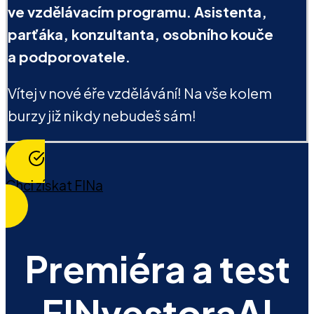
ve vzdělávacím programu. Asistenta,
parťáka, konzultanta, osobního kouče
a podporovatele.
Vítej v nové éře vzdělávání! Na vše kolem
burzy již nikdy nebudeš sám!
Chci získat FINa
Premiéra a test
FINvestoraAI