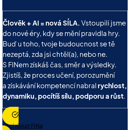
Člověk + AI = nová SÍLA.
Vstoupili jsme
do nové éry, kdy se mění pravidla hry.
Buď u toho, tvoje budoucnost se tě
nezeptá, zda jsi chtěl(a), nebo ne.
S FINem získáš čas, směr a výsledky.
Zjistíš, že proces učení, porozumění
a získávání kompetencí nabral
rychlost,
dynamiku, pocítíš sílu, podporu a růst
.
Chci získat FINa