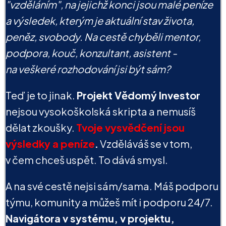
"vzděláním", na jejichž konci jsou malé peníze
a výsledek, kterým je aktuální stav života,
peněz, svobody. Na cestě chyběli mentor,
podpora, kouč, konzultant, asistent -
na veškeré rozhodování jsi být sám?
Teď je to jinak.
Projekt Vědomý Investor
nejsou vysokoškolská skripta a nemusíš
dělat zkoušky.
Tvoje vysvědčení jsou
výsledky a peníze
.
Vzděláváš se v tom,
v čem chceš uspět. To dává smysl.
A na své cestě nejsi sám/sama. Máš podporu
týmu, komunity a můžeš mít i podporu 24/7.
Navigátora v systému, v projektu,