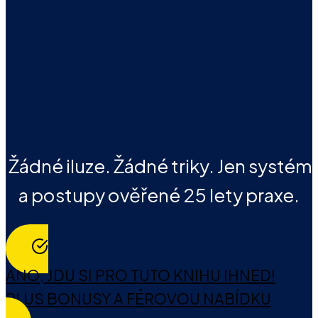
Žádné iluze. Žádné triky. Jen systém
a postupy ověřené 25 lety praxe.
ANO, JDU SI PRO TUTO KNIHU IHNED!
PLUS BONUSY A FÉROVOU NABÍDKU