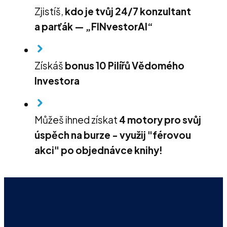
Zjistíš,
kdo je tvůj 24/7 konzultant
a parťák — „FINvestorAI“
Získáš
bonus 10 Pilířů Vědomého
Investora
Můžeš ihned získat
4 motory pro svůj
úspěch na burze - využij "férovou
akci" po objednávce knihy!