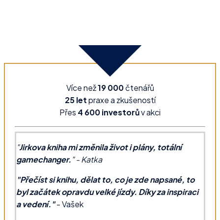
Více než
19 000
čtenářů
25 let
praxe a zkušeností
Přes
4 600 investorů
v akci
"
Jirkova kniha mi změnila život i plány, totální
gamechanger.
"
- Katka
"Přečíst si knihu, dělat to, co je zde napsané, to
byl začátek opravdu velké jízdy. Díky za inspiraci
a vedení."
- Vašek