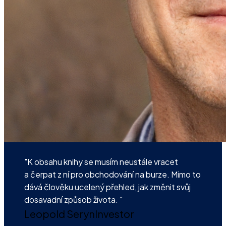
"K obsahu knihy se musím neustále vracet
a čerpat z ní pro obchodování na burze. Mimo to
dává člověku ucelený přehled, jak změnit svůj
dosavadní způsob života. "
Leopold Seryn
Investor