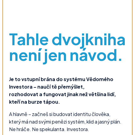
Tahle dvojkniha
není jen návod.
Je to vstupní brána do systému Vědomého
Investora – naučí tě přemýšlet,
rozhodovat a fungovat jinak než většina lidí,
kteří na burze tápou.
A hlavně – začneš si budovat identitu člověka,
který má nad svými penězi systém, klid a jasný plán.
Ne hráče. Ne spekulanta. Investora.