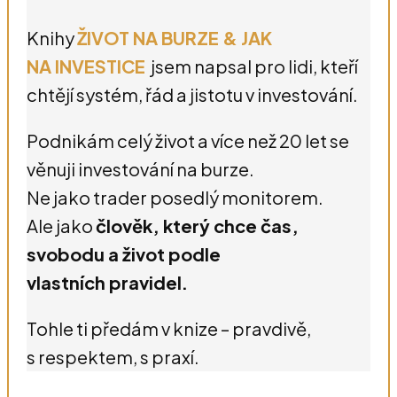
Knihy
ŽIVOT NA BURZE & JAK
NA INVESTICE
jsem napsal pro lidi, kteří
chtějí systém, řád a jistotu v investování.
Podnikám celý život a více než 20 let se
věnuji investování na burze.
Ne jako trader posedlý monitorem.
Ale jako
člověk, který chce čas,
svobodu a život podle
vlastních pravidel.
Tohle ti předám v knize – pravdivě,
s respektem, s praxí.