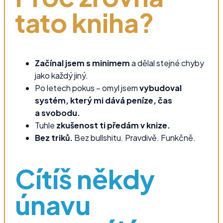
tato kniha?
Začínal jsem s minimem
a dělal stejné chyby
jako každý jiný.
Po letech pokus – omyl jsem
vybudoval
systém, který mi dává peníze, čas
a svobodu.
Tuhle
zkušenost ti předám v knize.
Bez triků.
Bez bullshitu. Pravdivě. Funkčně.
Cítíš někdy
únavu