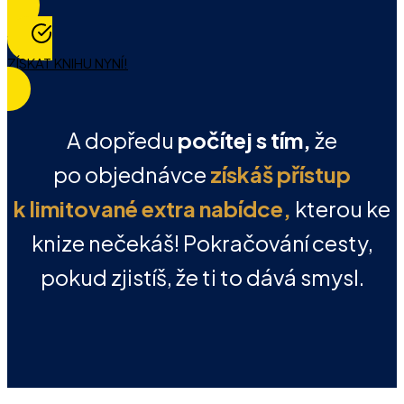
ZÍSKAT KNIHU NYNÍ!
A dopředu
počítej s tím,
že
po objednávce
získáš přístup
k limitované extra nabídce,
kterou ke
knize nečekáš! Pokračování cesty,
pokud zjistíš, že ti to dává smysl.