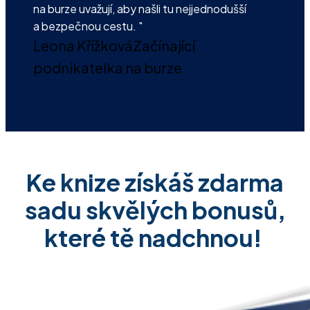
na burze uvažují, aby našli tu nejjednodušší
a bezpečnou cestu. "
Leona Křížková
Začínající
podnikatelka na burze
Ke knize získáš zdarma
sadu skvělých bonusů,
které tě nadchnou!