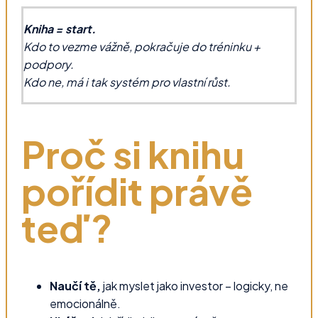
Kniha = start.
Kdo to vezme vážně, pokračuje do tréninku +
podpory.
Kdo ne, má i tak systém pro vlastní růst.
Proč si knihu
pořídit právě
teď?
Naučí tě,
jak myslet jako investor – logicky, ne
emocionálně.