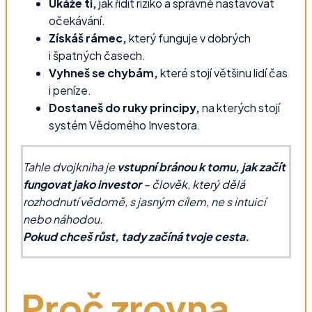
Ukáže ti,
jak řídit riziko a správně nastavovat
očekávání.
Získáš rámec,
který funguje v dobrých
i špatných časech.
Vyhneš se chybám,
které stojí většinu lidí čas
i peníze.
Dostaneš do ruky principy,
na kterých stojí
systém Vědomého Investora.
Tahle dvojkniha je
vstupní bránou k tomu, jak začít
fungovat jako investor
– člověk, který dělá
rozhodnutí vědomě, s jasným cílem, ne s intuicí
nebo náhodou.
Pokud chceš růst, tady začíná tvoje cesta.
Proč zrovna