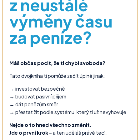
z neustálé
výměny času
za peníze?
Máš občas pocit, že ti chybí svoboda?
Tato dvojkniha ti pomůže začít úplně jinak:
→ investovat bezpečně
→ budovat pasivní příjem
→ dát penězům směr
→ přestat žít podle systému, který ti už nevyhovuje
Nejde o to hned všechno změnit.
Jde o první krok
– a ten uděláš právě teď.