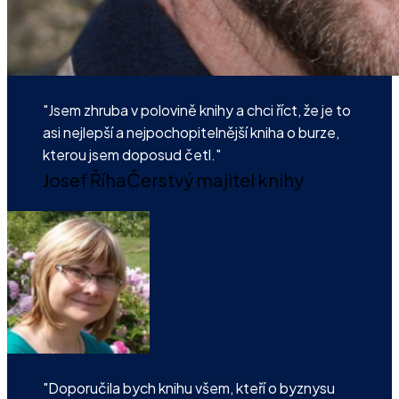
"Jsem zhruba v polovině knihy a chci říct, že je to
asi nejlepší a nejpochopitelnější kniha o burze,
kterou jsem doposud četl."
Josef Říha
Čerstvý majitel knihy
"Doporučila bych knihu všem, kteří o byznysu