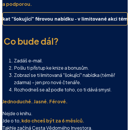
a podporou.
šokující" férovou nabídku - v limitované akci téměř ZD
Co bude dál?
Zadáš e-mail.
Pošlu ti přístup ke knize a bonusům.
Zobrazí se ti limitovaná "šokující" nabídka (téměř
zdarma) – jen pro nové čtenáře.
Rozhodneš se až podle toho, co ti dává smysl.
Jednoduché. Jasné. Férové.
Nejde o knihu.
Jde o to,
kdo chceš být za 6 měsíců.
Takhle začíná Cesta Vědomého Investora.