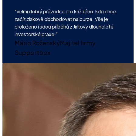
"Velmi dobrý průvodce pro každého, kdo chce
začít ziskově obchodovat na burze. Vše je
proloženo řadou příběhů z Jirkovy dlouholeté
investorské praxe."
Mário Roženský
Majitel firmy
Supportbox