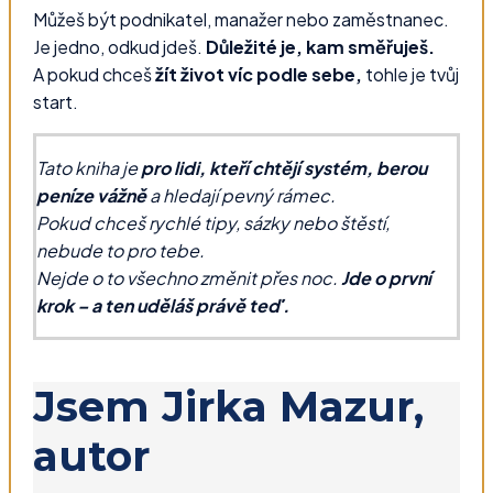
Můžeš být podnikatel, manažer nebo zaměstnanec.
Je jedno, odkud jdeš.
Důležité je, kam směřuješ.
A pokud chceš
žít život víc podle sebe,
tohle je tvůj
start.
Tato kniha je
pro lidi, kteří chtějí systém, berou
peníze vážně
a hledají pevný rámec.
Pokud chceš rychlé tipy, sázky nebo štěstí,
nebude to pro tebe.
Nejde o to všechno změnit přes noc.
Jde o první
krok – a ten uděláš právě teď.
Jsem Jirka Mazur,
autor