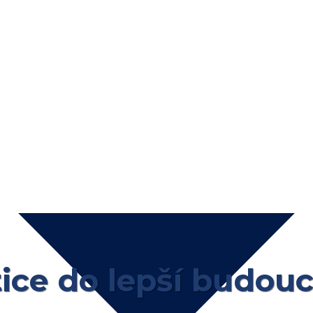
tice do lepší budouc