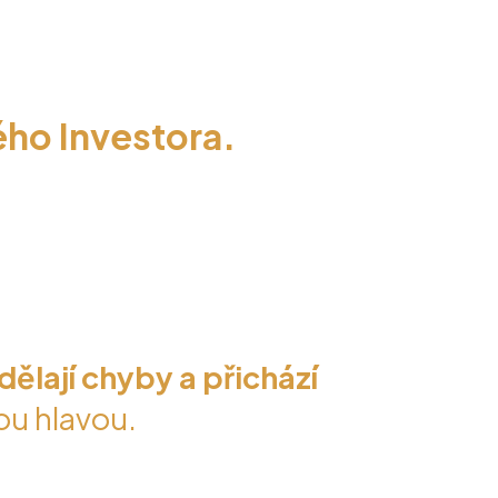
ho Investora.
 investovat vědomě,
dělají chyby a přichází
tou hlavou.