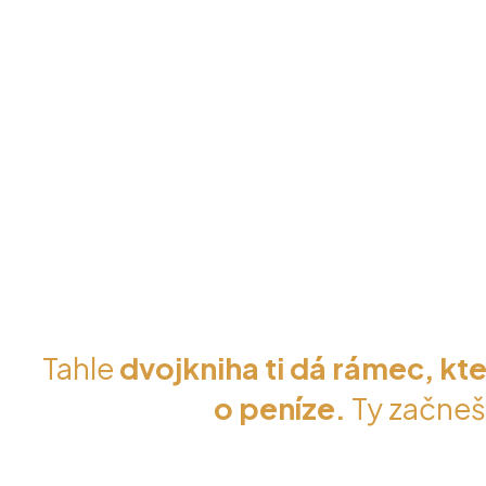
Gratuluji
- máš za sebo
Získáváš přístup k jedné z ne
bezpečn
Tahle
dvojkniha ti dá rámec, kte
o peníze.
Ty začneš 