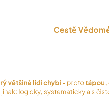
u první krok na
Cestě Vědomé
jpraktičtějších knih
o tom,
jak
ě a podle vlastních pravidel.
rý většině lidí chybí
- proto
tápou, 
jinak: logicky, systematicky a s čis