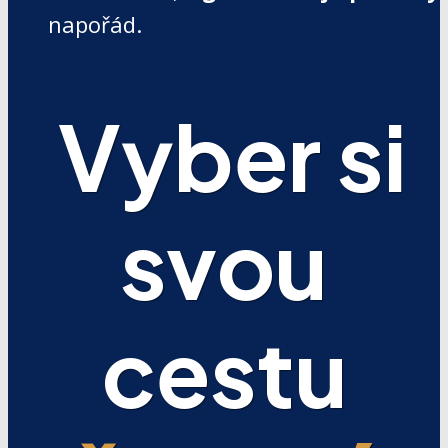
napořád.
Vyber si
svou
cestu