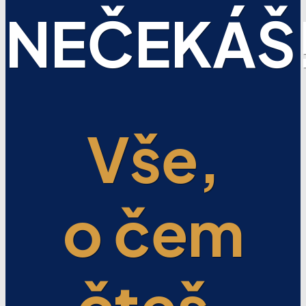
NEČEKÁŠ
Vše,
o čem
čteš,