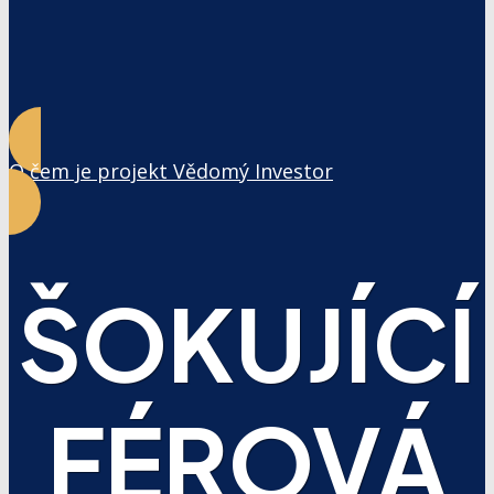
O čem je projekt Vědomý Investor
ŠOKUJÍCÍ
FÉROVÁ