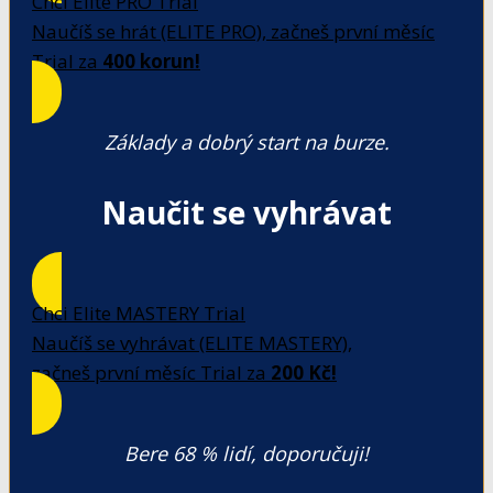
Chci Elite PRO Trial
Naučíš se hrát (ELITE PRO), začneš první měsíc
Trial za
400 korun!
Základy a dobrý start na burze.
Naučit se vyhrávat
Chci Elite MASTERY Trial
Naučíš se vyhrávat (ELITE MASTERY),
začneš první měsíc Trial za
200 Kč!
Bere 68 % lidí, doporučuji!