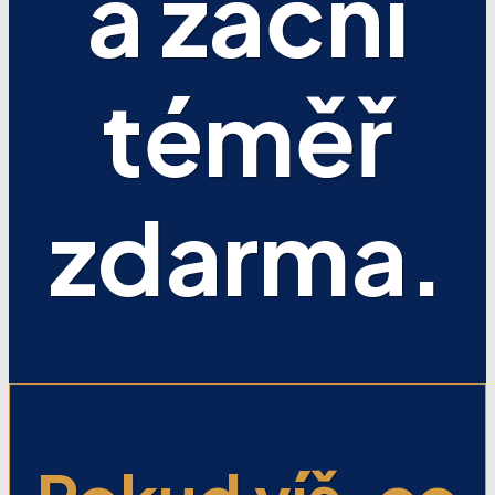
a začni
téměř
zdarma.