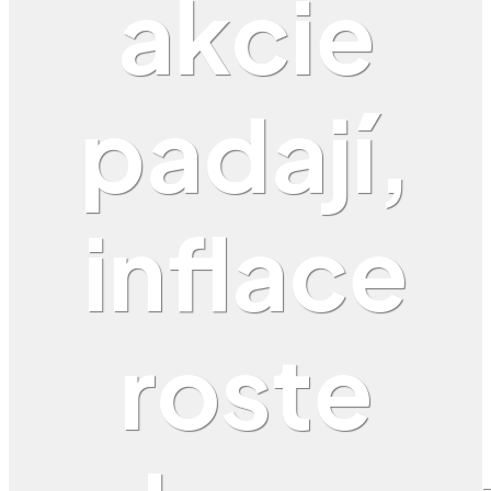
akcie
padají,
inflace
roste