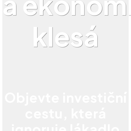
a ekonom
klesá
Objevte investiční
cestu, která
ignoruje lákadlo