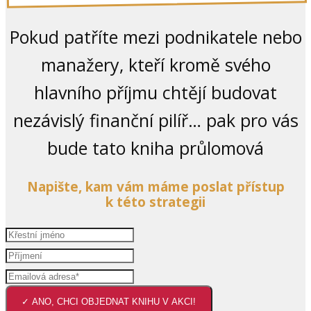
Pokud patříte mezi podnikatele nebo
manažery, kteří kromě svého
hlavního příjmu chtějí budovat
nezávislý finanční pilíř… pak pro vás
bude tato kniha průlomová
Napište, kam vám máme poslat přístup
k této strategii
✓ ANO, CHCI OBJEDNAT KNIHU V AKCI!