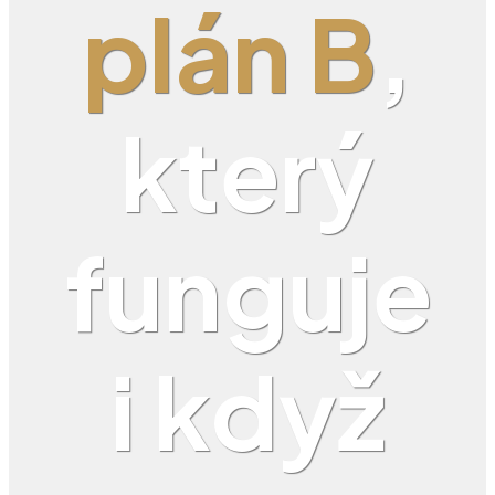
plán B
,
který
funguje
i když