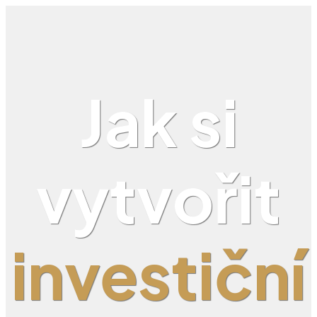
Jak si
vytvořit
investiční