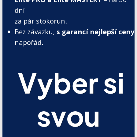
dní
za pár stokorun.
Bez závazku,
s garancí nejlepší ceny
napořád.
Vyber si
svou