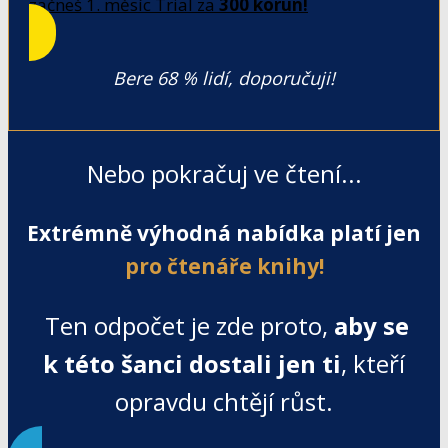
začneš 1. měsíc Trial za
300 korun!
Bere 68 % lidí, doporučuji!
Nebo pokračuj ve čtení...
Extrémně výhodná nabídka platí jen
pro čtenáře knihy!
Ten odpočet je zde proto,
aby se
k této šanci dostali jen ti
, kteří
opravdu chtějí růst.