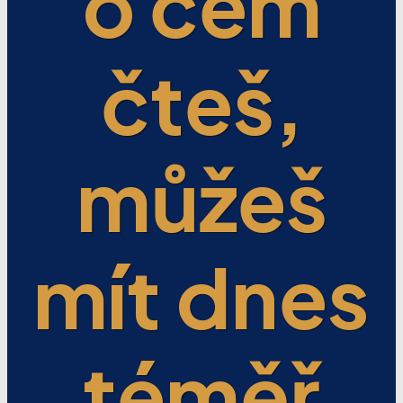
o čem
čteš,
můžeš
mít dnes
téměř