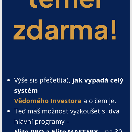
zdarma!
Výše sis přečetl(a),
jak vypadá celý
systém
Vědomého Investora
a o čem je.
Teď máš možnost vyzkoušet si dva
hlavní programy –
Elite PRO a Elite MASTERY
– na 30