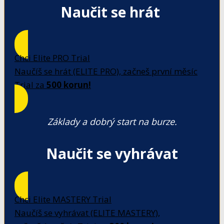
Naučit se hrát
Chci Elite PRO Trial
Naučíš se hrát (ELITE PRO), začneš první měsíc
Trial za
500 korun!
Základy a dobrý start na burze.
Naučit se vyhrávat
Chci Elite MASTERY Trial
Naučíš se vyhrávat (ELITE MASTERY),