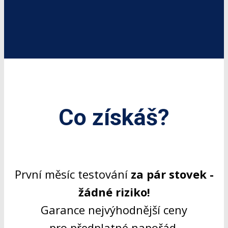
Co získáš?
První měsíc testování
za pár stovek -
žádné riziko!
Garance nejvýhodnější ceny
pro předplatné napořád.