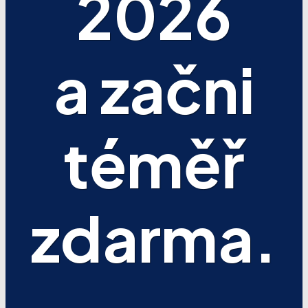
2026
a začni
téměř
zdarma.