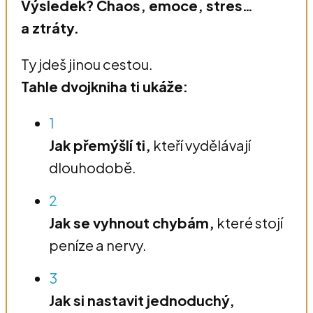
Výsledek? Chaos, emoce, stres…
a ztráty.
Ty jdeš jinou cestou.
Tahle dvojkniha ti ukáže:
1
Jak přemýšlí ti,
kteří vydělávají
dlouhodobě.
2
Jak se vyhnout chybám,
které stojí
peníze a nervy.
3
Jak si nastavit jednoduchý,