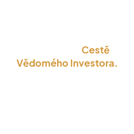
Gratuluji
- máš za sebou
první krok na
Cestě
Vědomého Investora.
Získáváš přístup k jedné
z nejpraktičtějších knih
o tom,
jak investovat
vědomě, bezpečně a podle
vlastních pravidel.