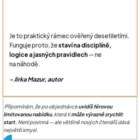
Je to praktický rámec ověřený desetiletími.
Funguje proto, že
staví na disciplíně,
logice a jasných pravidlech
— ne
na náhodě.
- Jirka Mazur, autor
Připomínám, že po objednávce
uvidíš férovou
limitovanou nabídku
, která ti
může výrazně zrychlit
start.
Není povinná — ale většině nových čtenářů dává
největší smysl.