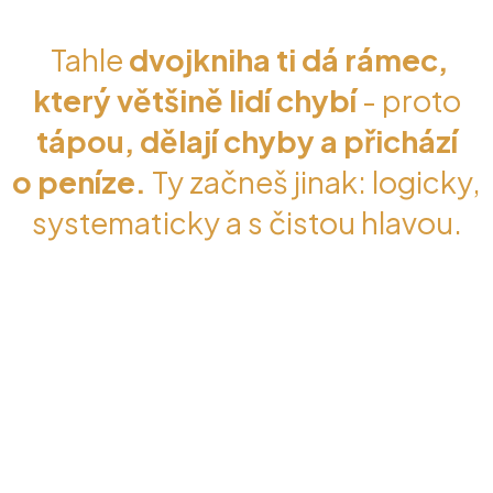
Tahle
dvojkniha ti dá rámec,
který většině lidí chybí
- proto
tápou, dělají chyby a přichází
o peníze.
Ty začneš jinak: logicky,
systematicky a s čistou hlavou.