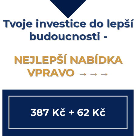
Tvoje investice do lepší
budoucnosti -
NEJLEPŠÍ NABÍDKA
VPRAVO →→→
387 Kč + 62 Kč