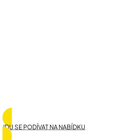
Kniha ti ušetří roky tápání.
Začneš způsobem, který dává
smysl od prvního dne.
Pokračuj dolů —
jdeš přímo k tomu,
co ti kniha reálně dá.
JDU SE PODÍVAT NA NABÍDKU