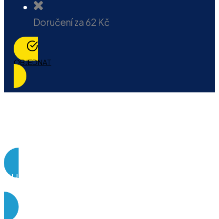
Doručení za 62 Kč
OBJEDNAT
CHCI SE DOZVĚDĚT O KNIZE
BONUSECH A SPECIÁLNÍ NABÍDCE VÍCE