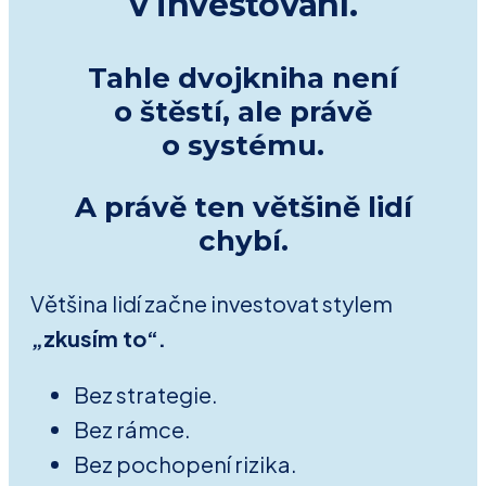
v investování.
Tahle dvojkniha není
o štěstí, ale právě
o systému.
A právě ten většině lidí
chybí.
Většina lidí začne investovat stylem
„zkusím to“.
Bez strategie.
Bez rámce.
Bez pochopení rizika.