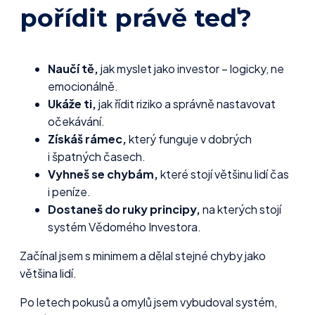
pořídit právě teď?
Naučí tě,
jak myslet jako investor – logicky, ne
emocionálně.
Ukáže ti,
jak řídit riziko a správně nastavovat
očekávání.
Získáš rámec,
který funguje v dobrých
i špatných časech.
Vyhneš se chybám,
které stojí většinu lidí čas
i peníze.
Dostaneš do ruky principy,
na kterých stojí
systém Vědomého Investora.
Začínal jsem s minimem a dělal stejné chyby jako
většina lidí.
Po letech pokusů a omylů jsem vybudoval systém,