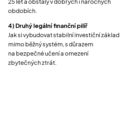
25 let a obstály v dobrých i náročných
obdobích.
4) Druhý legální finanční pilíř
Jak si vybudovat stabilní investiční základ
mimo běžný systém, s důrazem
na bezpečné učení a omezení
zbytečných ztrát.