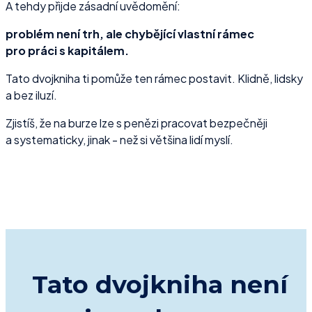
A tehdy přijde zásadní uvědomění:
problém není trh, ale chybějící vlastní rámec
pro práci s kapitálem.
Tato dvojkniha ti pomůže ten rámec postavit. Klidně, lidsky
a bez iluzí.
Zjistíš, že na burze lze s penězi pracovat bezpečněji
a systematicky, jinak - než si většina lidí myslí.
Tato dvojkniha není