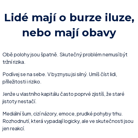
Lidé mají o burze iluze,
nebo mají obavy
Obě polohy jsou špatně. Skutečný problém nemusí být
tržní rizika.
Podívej se na sebe. V byznysu jsi silný. Umíš číst lidi,
příležitosti i riziko.
Jenže u vlastního kapitálu často poprvé zjistíš, že staré
jistoty nestačí.
Mediální šum, cizí názory, emoce, prudké pohyby trhu.
Rozhodnutí, která vypadají logicky, ale ve skutečnosti jsou
jen reakcí.