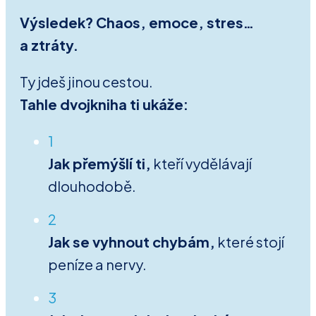
Výsledek? Chaos, emoce, stres…
a ztráty.
Ty jdeš jinou cestou.
Tahle dvojkniha ti ukáže:
1
Jak přemýšlí ti,
kteří vydělávají
dlouhodobě.
2
Jak se vyhnout chybám,
které stojí
peníze a nervy.
3