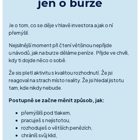
jen o burze
Je o tom, co se děje v hlavě investora a jak o ní
přemýšlí.
Nejsilnější moment při čtení většinou nepřijde
u návodů, jak na burze děláme peníze. Přijde ve chvíli,
kdy ti dojde něco o sobě.
Že sis pletl aktivitu s kvalitou rozhodnutí. Že jsi
reagoval na strach místo reality. Že jsi hledal jistotu
tam, kde nikdy nebude.
Postupně se začne měnit způsob, jak:
přemýšlíš pod tlakem,
pracuješ s nejistotou,
rozhoduješ o větších penězích,
chráníš svůj klid,