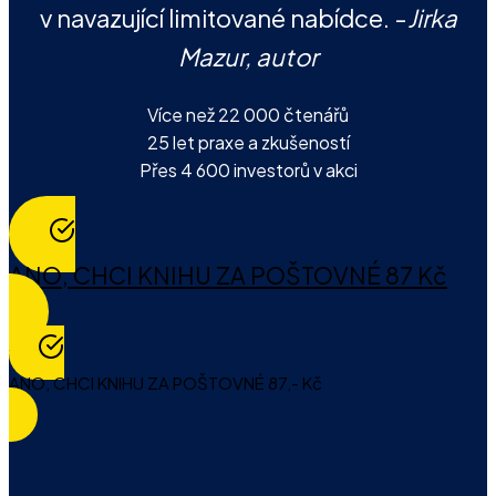
v navazující limitované nabídce. -
Jirka
Mazur, autor
Více než 22 000 čtenářů
25 let praxe a zkušeností
Přes 4 600 investorů v akci
ANO, CHCI KNIHU ZA POŠTOVNÉ 87 Kč
ANO, CHCI KNIHU ZA POŠTOVNÉ 87,- Kč