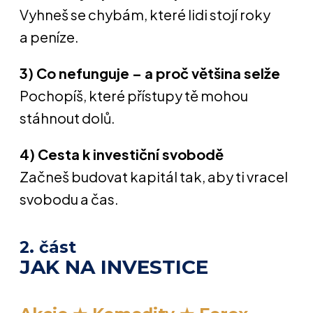
Vyhneš se chybám, které lidi stojí roky
a peníze.
3) Co nefunguje – a proč většina selže
Pochopíš, které přístupy tě mohou
stáhnout dolů.
4) Cesta k investiční svobodě
Začneš budovat kapitál tak, aby ti vracel
svobodu a čas.
2. část
JAK NA INVESTICE