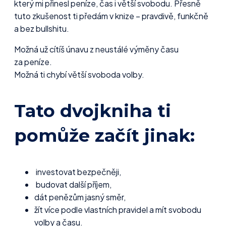
který mi přinesl peníze, čas i větší svobodu. Přesně
tuto zkušenost ti předám v knize – pravdivě, funkčně
a bez bullshitu.
Možná už cítíš únavu z neustálé výměny času
za peníze.
Možná ti chybí větší svoboda volby.
Tato dvojkniha ti
pomůže začít jinak:
investovat bezpečněji,
budovat další příjem,
dát penězům jasný směr,
žít více podle vlastních pravidel a mít svobodu
volby a času.