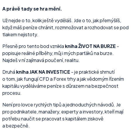
A právě tady se hra mění.
Už nejde o to, kolik ještě vyděláš. Jde o to, jak přemýšlíš,
když máš peníze chránit, rozmnožovat a rozhodovat se pod
tlakem nejistoty.
Přesně pro tento bod vznikla
kniha ŽIVOT NA BURZE
-
popisuje reálné příběhy, můj i mých parťáků na burze.
Najdeš v ní zajímavá poučení, realitu.
Druhá
kniha JAK NA INVESTICE
- je praktické shrnutí
o tom, jak fungují CFD a Forex trhy a jak vědomým řízením
kapitálu vyděláváme peníze s důrazem na bezpečnost
procesu.
Není pro lovce rychlých tipů a jednoduchých návodů. Je
pro podnikatele, manažery, experty a investory, kteří mají
potřebu naučit se pracovat s kapitálem ziskově
a bezpečně.