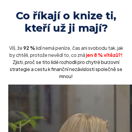
Co říkají o knize ti,
kteří už ji mají?
Víš, že
92 %
lidí nemá peníze, čas ani svobodu tak, jak
by chtěli, protože nevědí to, co zná
jen 8 % vítězů?!
Zjisti, proč se tito lidé rozhodli pro chytré burzovní
strategie a cestu k finanční nezávislosti společně se
mnou!