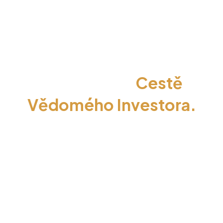
Gratuluji
- máš za sebou
první krok na
Cestě
Vědomého Investora.
Získáváš přístup k jedné
z nejpraktičtějších knih
o tom,
jak investovat
vědomě, bezpečně a podle
vlastních pravidel.