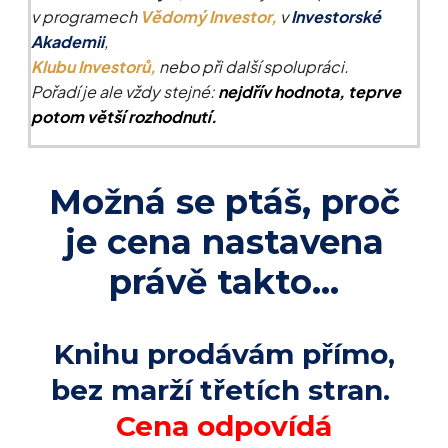
v programech
Vědomý Investor,
v
Investorské
Akademii
,
Klubu Investorů,
nebo při další spolupráci.
Pořadí je ale vždy stejné:
nejdřív hodnota, teprve
potom větší rozhodnutí.
Možná se ptáš, proč
je cena nastavena
právě takto…
Knihu prodávám přímo,
bez marží třetích stran.
Cena odpovídá