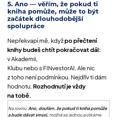
5. Ano — věřím, že pokud ti
kniha pomůže, může to být
začátek dlouhodobější
spolupráce
Nepřekvapí mě, když
po přečtení
knihy budeš chtít pokračovat dál:
v Akademii,
Klubu nebo s FINvestorAI. Ale nic
z toho není podmínkou. Nejdřív ti dám
hodnotu.
Rozhodnutí je vždy
na tobě.
Na rovinu:
Ano, doufám, že pokud ti kniha pomůže
a bude dávat smysl,
možná se jednou potkáme