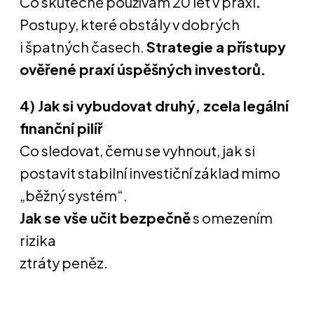
Co skutečně používám 20 let v praxi
.
Postupy, které obstály v dobrých
i špatných časech.
Strategie a přístupy
ověřené praxí úspěšných investorů.
4) Jak si vybudovat druhý, zcela legální
finanční pilíř
Co sledovat, čemu se vyhnout, jak si
postavit stabilní investiční základ mimo
„běžný systém“.
Jak se vše učit bezpečně
s omezením
rizika
ztráty peněz.