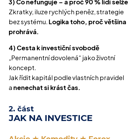
3) Co nefunguje – a proč 90 % lidí selže
Zkratky, iluze rychlých peněz, strategie
bez systému.
Logika toho, proč většina
prohrává.
4) Cesta k investiční svobodě
„Permanentní dovolená“ jako životní
koncept.
Jak řídit kapitál podle vlastních pravidel
a
nenechat si krást čas.
2. část
JAK NA INVESTICE
Akcie ★ Komodity ★ Forex