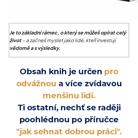
Je to základní rámec, o který se můžeš opírat celý
život
– a začneš myslet jako lidé, kteří investují
vědomě a s výsledky.
Obsah knih je určen
pro
odvážnou
a více zvídavou
menšinu lidí.
Ti ostatní, nechť se raději
poohlédnou po příručce
"jak sehnat dobrou práci".