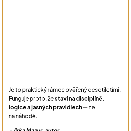
Je to praktický rámec ověřený desetiletími.
Funguje proto, že
staví na disciplíně,
logice a jasných pravidlech
— ne
na náhodě.
- Jirka Mazur, autor