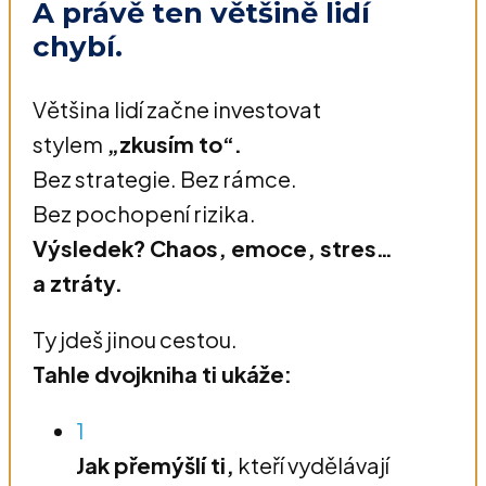
A právě ten většině lidí
chybí.
Většina lidí začne investovat
stylem
„zkusím to“.
Bez strategie. Bez rámce.
Bez pochopení rizika.
Výsledek? Chaos, emoce, stres…
a ztráty.
Ty jdeš jinou cestou.
Tahle dvojkniha ti ukáže:
1
Jak přemýšlí ti,
kteří vydělávají