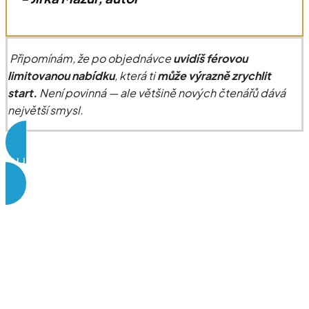
Připomínám, že po objednávce
uvidíš férovou
limitovanou nabídku
, která ti
může výrazně zrychlit
start.
Není povinná — ale většině nových čtenářů dává
největší smysl.
CHCI VIDĚT, CO V KNIZE NAJDU