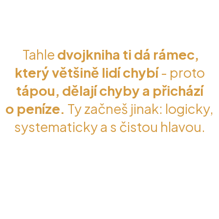
Tahle
dvojkniha ti dá rámec,
který většině lidí chybí
- proto
tápou, dělají chyby a přichází
o peníze.
Ty začneš jinak: logicky,
systematicky a s čistou hlavou.