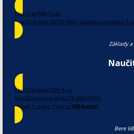
Chci Elite PRO Trial
Naučíš se hrát (ELITE PRO), začneš první měsíc Tri
Základy a 
Nauči
Chci Elite MASTERY Trial
Naučíš se vyhrávat (ELITE MASTERY),
začneš 1. měsíc Trial za
100 korun!
Bere 68 