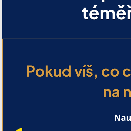
téměř
Pokud víš, co c
na 
Nau