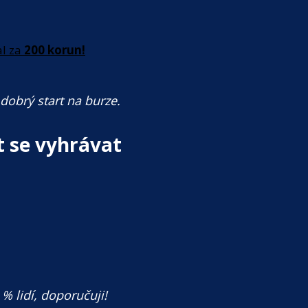
al za
200 korun!
dobrý start na burze.
t se vyhrávat
% lidí, doporučuji!