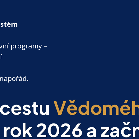
ystém
vní programy –
í
napořád.
 cestu
Vědomé
 rok 2026 a začn