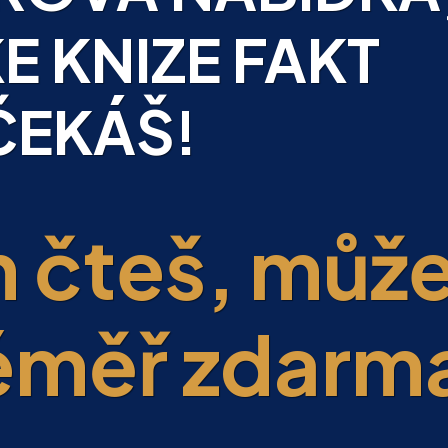
E KNIZE FAKT
ČEKÁŠ!
m čteš, můž
téměř zdarm