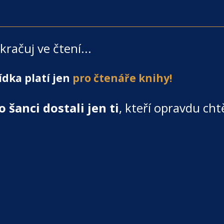
račuj ve čtení...
dka platí jen
pro čtenáře knihy!
o šanci dostali jen ti
, kteří opravdu chtě