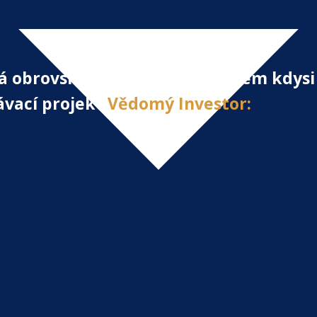
á obrovský náskok, který já jsem kdysi
lávací projekt
Vědomý Investor: