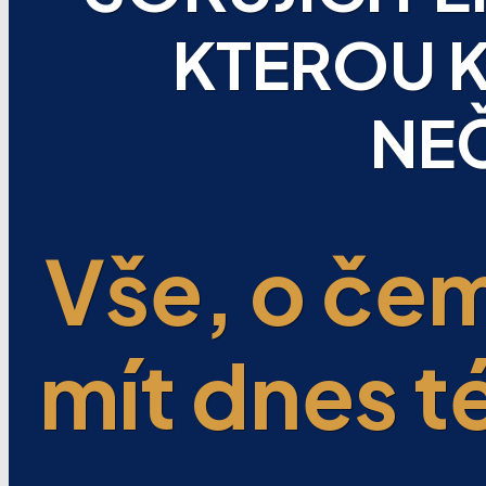
KTEROU K
NE
Vše, o če
mít dnes 