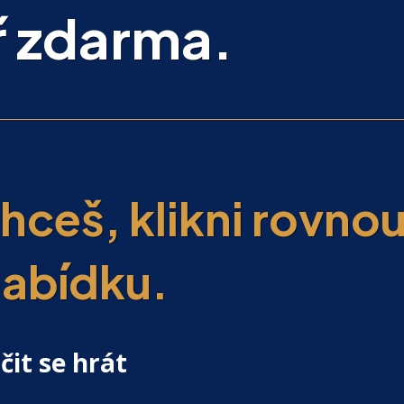
 zdarma.
hceš, klikni rovno
nabídku.
čit se hrát