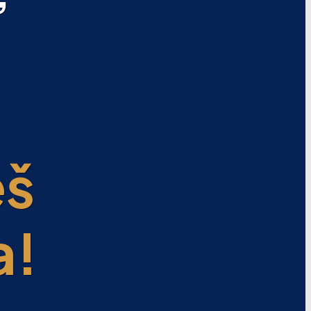
eš
a!