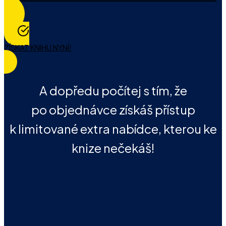
ZÍSKAT KNIHU NYNÍ!
A dopředu počítej s tím, že
po objednávce získáš přístup
k limitované extra nabídce, kterou ke
knize nečekáš!