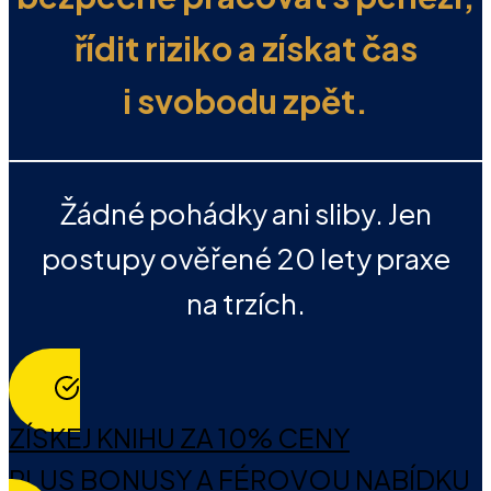
řídit riziko a získat čas
i svobodu zpět.
Žádné pohádky ani sliby. Jen
postupy ověřené 20 lety praxe
na trzích.
ZÍSKEJ KNIHU ZA 10% CENY
PLUS BONUSY A FÉROVOU NABÍDKU