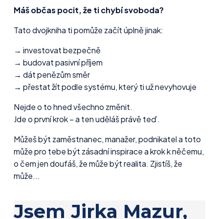
Máš občas pocit, že ti chybí svoboda?
Tato dvojkniha ti pomůže začít úplně jinak:
→ investovat bezpečně
→ budovat pasivní příjem
→ dát penězům směr
→ přestat žít podle systému, který ti už nevyhovuje
Nejde o to hned všechno změnit.
Jde o první krok – a ten uděláš právě teď.
Můžeš být zaměstnanec, manažer, podnikatel a toto
může pro tebe být zásadní inspirace a krok k něčemu,
o čem jen doufáš, že může být realita. Zjistíš, že
může...
Jsem Jirka Mazur,