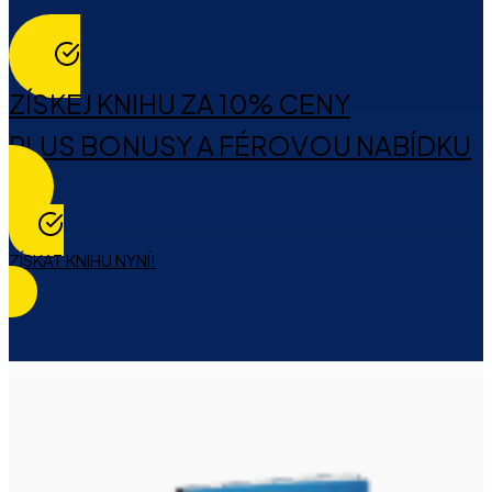
ZÍSKEJ KNIHU ZA 10% CENY
PLUS BONUSY A FÉROVOU NABÍDKU
ZÍSKAT KNIHU NYNÍ!