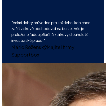
"Velmi dobrý průvodce pro každého, kdo chce
začít ziskově obchodovat na burze. Vše je
proloženo řadou příběhů z Jirkovy dlouholeté
investorské praxe."
Mário Roženský
Majitel firmy
Supportbox