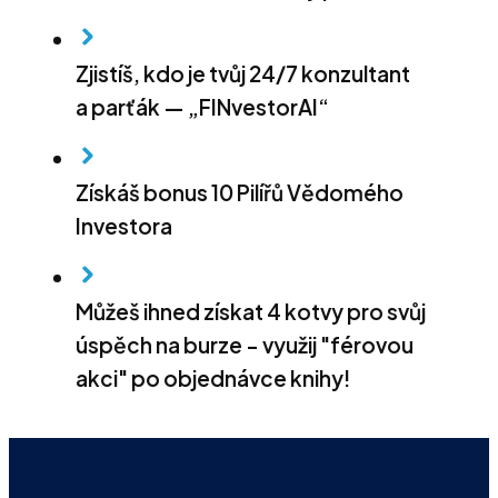
Zjistíš, kdo je tvůj 24/7 konzultant
a parťák — „FINvestorAI“
Získáš bonus 10 Pilířů Vědomého
Investora
Můžeš ihned získat 4 kotvy pro svůj
úspěch na burze - využij "férovou
akci" po objednávce knihy!