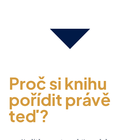
Proč si knihu
pořídit právě
teď?