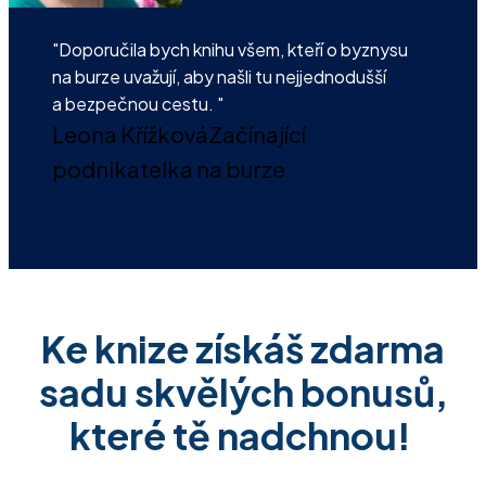
"Doporučila bych knihu všem, kteří o byznysu
na burze uvažují, aby našli tu nejjednodušší
a bezpečnou cestu. "
Leona Křížková
Začínající
podnikatelka na burze
Ke knize získáš zdarma
sadu skvělých bonusů,
které tě nadchnou!