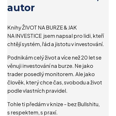
autor
Knihy ŽIVOT NA BURZE & JAK
NA INVESTICE jsem napsal pro lidi, kteří
chtějí systém, řád a jistotu v investování.
Podnikám celý život a více než 20 let se
věnuji investování na burze. Ne jako
trader posedlý monitorem. Ale jako
člověk, který chce čas, svobodu a život
podle vlastních pravidel.
Tohle ti předám v knize – bez Bullshitu,
s respektem, s praxí.