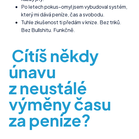
Po letech pokus–omyl jsem vybudoval systém,
který mi dává peníze, čas a svobodu.
Tuhle zkušenost ti předám v knize. Bez triků.
Bez Bullshitu. Funkčně.
Cítíš někdy
únavu
z neustálé
výměny času
za peníze?