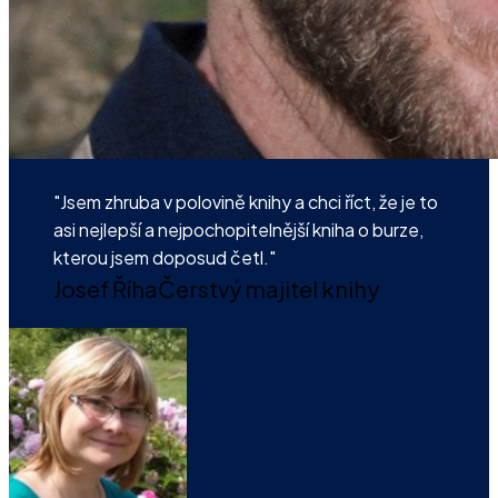
"Jsem zhruba v polovině knihy a chci říct, že je to
asi nejlepší a nejpochopitelnější kniha o burze,
kterou jsem doposud četl."
Josef Říha
Čerstvý majitel knihy