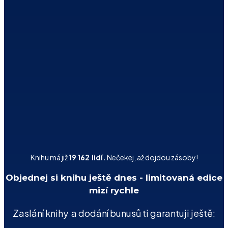
Knihu má již
19 162 lidí.
Nečekej, až dojdou zásoby!
Objednej si knihu ještě dnes - limitovaná edice
mizí rychle
Zaslání knihy a dodání bunusů ti garantuji ještě: