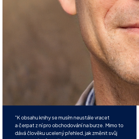
"K obsahu knihy se musím neustále vracet
a čerpat z ní pro obchodování na burze. Mimo to
dává člověku ucelený přehled, jak změnit svůj