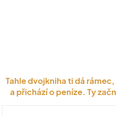
Gratuluji - máš za seb
Získáváš přístup k jedné 
vědomě, bezpe
Tahle dvojkniha ti dá rámec, 
a přichází o peníze. Ty začn