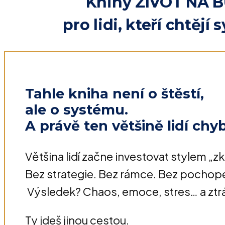
Knihy ŽIVOT NA B
pro lidi, kteří chtějí
Tahle kniha není o štěstí,
ale o systému.
A právě ten většině lidí chyb
Většina lidí začne investovat stylem „zk
Bez strategie. Bez rámce. Bez pochopen
Výsledek? Chaos, emoce, stres… a ztrá
Ty jdeš jinou cestou.