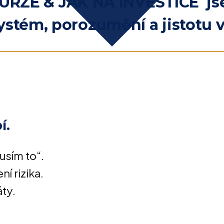
URZE & JAK NA INVESTICE js
 systém, porozumění a jistotu 
í.
usím to“.
í rizika.
ty.