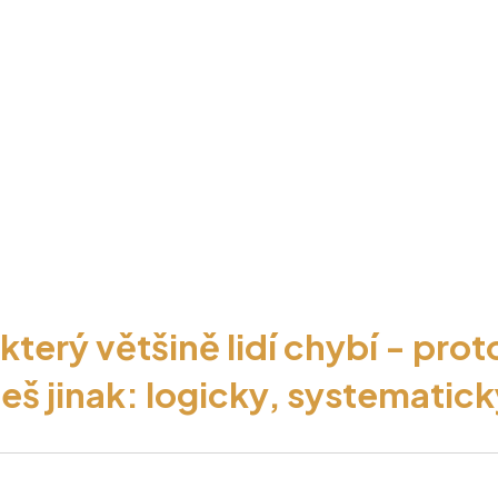
ou první krok na Cestě Věd
z nejpraktičtějších knih o 
čně a podle vlastních pra
který většině lidí chybí - prot
eš jinak: logicky, systematick