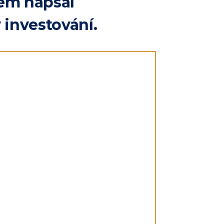
em napsal
v investování.