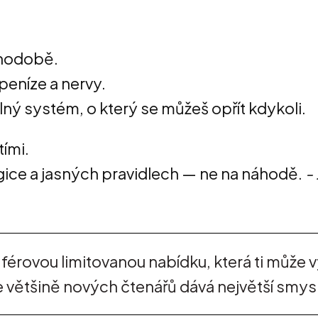
ouhodobě.
peníze a nervy.
lný systém, o který se můžeš opřít kdykoli.
tími.
logice a jasných pravidlech — ne na náhodě.
-
érovou limitovanou nabídku, která ti může vý
 většině nových čtenářů dává největší smysl