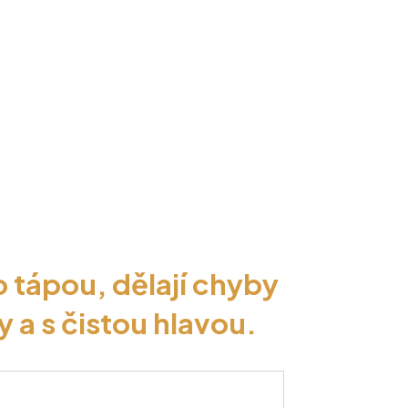
omého Investora.
tom, jak investovat
videl.
o tápou, dělají chyby
y a s čistou hlavou.