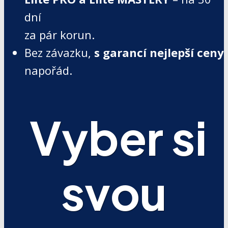
dní
za pár korun.
Bez závazku,
s garancí nejlepší ceny
napořád.
Vyber si
svou