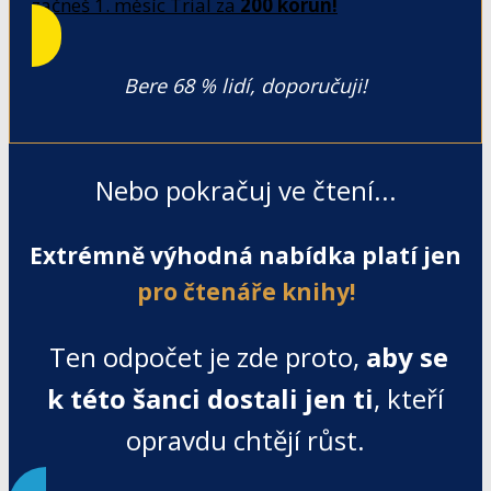
začneš 1. měsíc Trial za
200 korun!
Bere 68 % lidí, doporučuji!
Nebo pokračuj ve čtení...
Extrémně výhodná nabídka platí jen
pro čtenáře knihy!
Ten odpočet je zde proto,
aby se
k této šanci dostali jen ti
, kteří
opravdu chtějí růst.