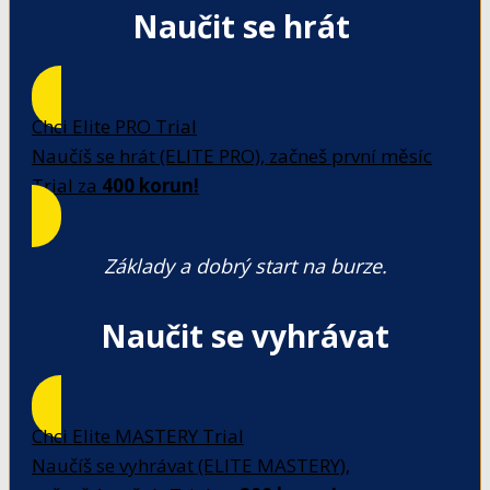
Naučit se hrát
Chci Elite PRO Trial
Naučíš se hrát (ELITE PRO), začneš první měsíc
Trial za
400 korun!
Základy a dobrý start na burze.
Naučit se vyhrávat
Chci Elite MASTERY Trial
Naučíš se vyhrávat (ELITE MASTERY),