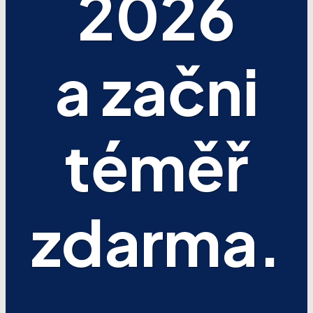
2026
a začni
téměř
zdarma.