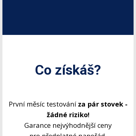
Co získáš?
První měsíc testování
za pár stovek -
žádné riziko!
Garance nejvýhodnější ceny
pro předplatné napořád.