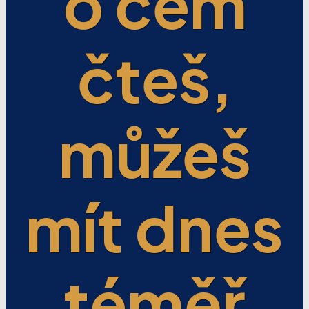
o čem
čteš,
můžeš
mít dnes
téměř